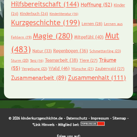
Hilfsbereitschaft
(144)
Hoffnung
(52)
Kinder
(24)
Kinderbuch
(24)
Kinderliteratur
(16)
Kurzgeschichte
(199)
Lernen
(28)
Lernen aus
Mut
Magie
(280)
Mitgefühl
(40)
Fehlern
(19)
(483)
Regenbogen
(36)
Natur
(33)
Schmetterling
(23)
Träume
Teamarbeit
(38)
Tiere
(27)
Sturm
(20)
Tanz
(16)
(55)
Wald
(46)
Zauberwald
(27)
Vergebung
(22)
Wünsche
(21)
Zusammenhalt
(111)
Zusammenarbeit
(89)
© 2026 kinderkurzgeschichte.de -
Datenschutz
-
Impressum
-
Sitemap
-
*Link Hinweis
- Mitglied bei:
Folge uns auf: