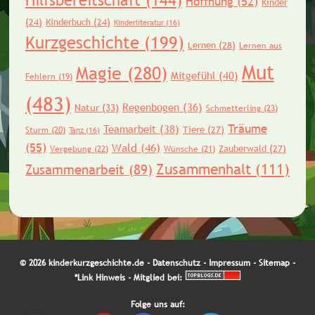
Hilfsbereitschaft
(144)
Hoffnung
(52)
Kinder
(24)
Kinderbuch
(24)
Kinderliteratur
(16)
Kurzgeschichte
(199)
Lernen
(28)
Lernen aus
Mut
Magie
(280)
Mitgefühl
(40)
Fehlern
(19)
(483)
Regenbogen
(36)
Natur
(33)
Schmetterling
(23)
Träume
Teamarbeit
(38)
Tiere
(27)
Sturm
(20)
Tanz
(16)
(55)
Wald
(46)
Zauberwald
(27)
Vergebung
(22)
Wünsche
(21)
Zusammenhalt
(111)
Zusammenarbeit
(89)
© 2026 kinderkurzgeschichte.de -
Datenschutz
-
Impressum
-
Sitemap
-
*Link Hinweis
- Mitglied bei:
Folge uns auf: