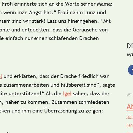
 Froli erinnerte sich an die Worte seiner Mama:
h wenn man Angst hat.“
Froli nahm Luna und
sam sind wir stark! Lass uns hineingehen.“ Mit
öhle und entdeckten, dass die
Geräusche
von
e einfach nur einen
schlafenden Drachen
D
w
l
und erklärten, dass der Drache friedlich war
lle zusammenarbeiten und
hilfsbereit
sind“, sagte
ite unterstützen!“ Als die
Igel
sahen, dass der
sich, näher zu kommen. Zusammen schmiedeten
A
ecken und ihm eine
Überraschung
zu zeigen:
(18)
.
Feh