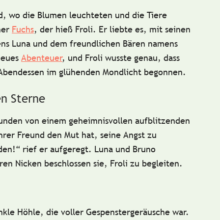
d
, wo die Blumen leuchteten und die Tiere
her
Fuchs
, der hieß Froli
. Er liebte es, mit seinen
ens
Luna
und dem
freundlichen Bären
namens
 neues
Abenteuer
, und Froli wusste genau, dass
 Abendessen im
glühenden Mondlicht
begonnen.
en Sterne
reunden von einem geheimnisvollen
aufblitzenden
hrer Freund
den Mut hat, seine Angst zu
den!“ rief er aufgeregt. Luna und Bruno
en Nicken beschlossen sie, Froli zu begleiten.
nkle Höhle
, die voller Gespenstergeräusche war.