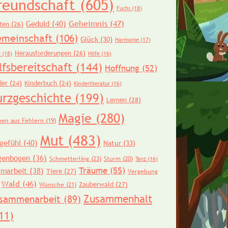
reundschaft
(605)
Fuchs
(18)
Geheimnis
(47)
Geduld
(40)
ten
(26)
meinschaft
(106)
Glück
(30)
Harmonie
(17)
Herausforderungen
(26)
e
(18)
Hilfe
(16)
lfsbereitschaft
(144)
Hoffnung
(52)
der
(24)
Kinderbuch
(24)
Kinderliteratur
(16)
urzgeschichte
(199)
Lernen
(28)
Magie
(280)
nen aus Fehlern
(19)
Mut
(483)
gefühl
(40)
Natur
(33)
genbogen
(36)
Schmetterling
(23)
Sturm
(20)
Tanz
(16)
Träume
(55)
amarbeit
(38)
Tiere
(27)
Vergebung
Wald
(46)
Zauberwald
(27)
Wünsche
(21)
Zusammenhalt
sammenarbeit
(89)
11)