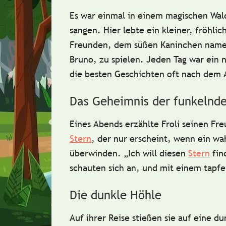
Es war einmal in einem
magischen Wal
sangen. Hier lebte ein kleiner, fröhlic
Freunden, dem
süßen Kaninchen
nam
Bruno
, zu spielen. Jeden Tag war ein
die besten Geschichten oft nach dem
Das Geheimnis der funkelnd
Eines Abends erzählte Froli seinen F
Stern
, der nur erscheint, wenn ein
wa
überwinden. „Ich will diesen
Stern
fin
schauten sich an, und mit einem tapfer
Die dunkle Höhle
Auf ihrer Reise stießen sie auf eine
du