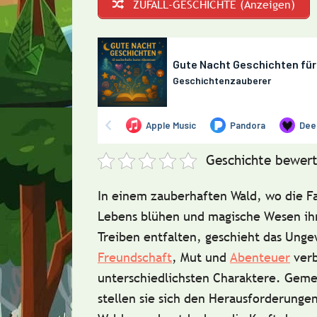
ZUFALL-GESCHICHTE (Anzeigen)
Geschichte bewert
In einem zauberhaften Wald, wo die F
Lebens blühen und magische Wesen ihr
Treiben entfalten, geschieht das Ung
Freundschaft
, Mut und
Abenteuer
verb
unterschiedlichsten Charaktere. Gem
stellen sie sich den Herausforderunge