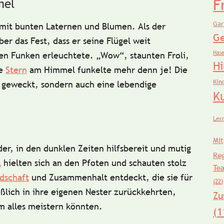
F
mel
Gar
 mit bunten
Laternen
und
Blumen
. Als der
Ge
er das Fest, dass er seine Flügel weit
Has
gen Funken erleuchtete. „Wow“, staunten Froli,
Hi
de
Stern
am Himmel funkelte mehr denn je! Die
Kin
n geweckt, sondern auch eine
lebendige
K
Ler
Mit
er, in den dunklen Zeiten
hilfsbereit
und
mutig
Re
l
hielten sich an den Pfoten und schauten stolz
Te
dschaft
und
Zusammenhalt
entdeckt, die sie für
(22)
eßlich in ihre eigenen Nester zurückkehrten,
Zu
am alles meistern könnten.
(1