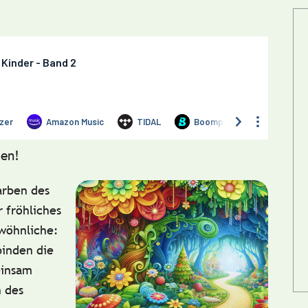
en!
arben des
 fröhliches
ewöhnliche:
inden die
einsam
n des