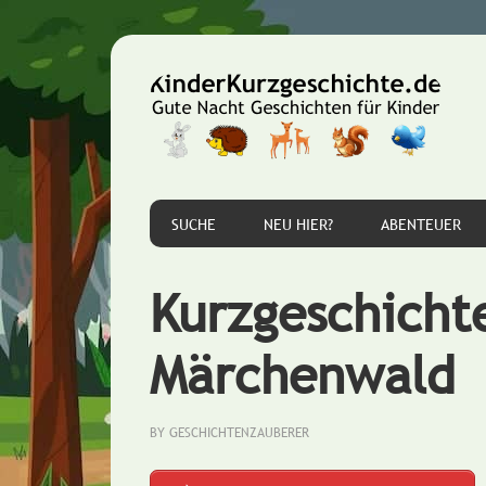
Zur
Zum
Zur
Hauptnavigation
Inhalt
Seitenspalte
springen
springen
springen
SUCHE
NEU HIER?
ABENTEUER
Kurzgeschichte
Märchenwald
BY
GESCHICHTENZAUBERER