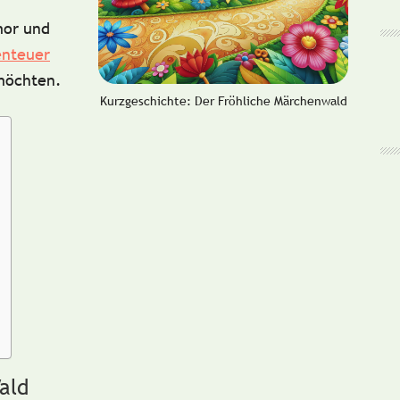
mor und
nteuer
 möchten.
Kurzgeschichte: Der Fröhliche Märchenwald
ald