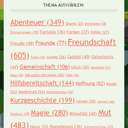
THEMA AUSWÄHLEN:
Abenteuer
(349)
Drache
(23)
Ehrlichkeit
(18)
Fantasie
(36)
Farben
(37)
Fehler
(27)
Erinnerungen
(19)
Freundschaft
Freunde
(77)
Freude
(48)
(605)
Geheimnis
Geduld
(40)
Garten
(26)
Fuchs
(18)
Gemeinschaft
(106)
(47)
Glück
(30)
Harmonie
(17)
Herausforderungen
(26)
Hase
(18)
Hilfe
(16)
Hilfsbereitschaft
(144)
Hoffnung
(52)
Kinder
(24)
Kinderbuch
(24)
Kinderliteratur
(16)
Kurzgeschichte
(199)
Lernen
(28)
Lernen aus
Mut
Magie
(280)
Mitgefühl
(40)
Fehlern
(19)
(483)
Regenbogen
(36)
Natur
(33)
Schmetterling
(23)