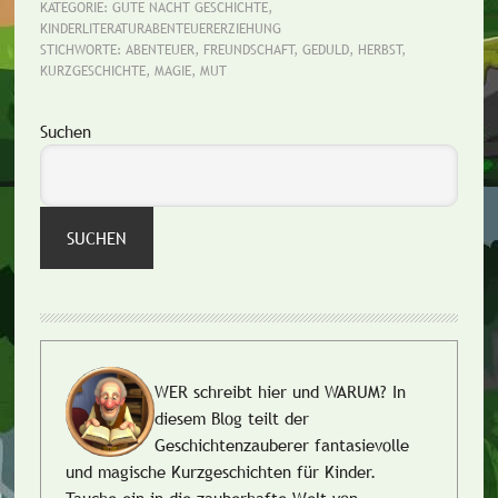
KATEGORIE:
GUTE NACHT GESCHICHTE
,
KINDERLITERATURABENTEUERERZIEHUNG
STICHWORTE:
ABENTEUER
,
FREUNDSCHAFT
,
GEDULD
,
HERBST
,
KURZGESCHICHTE
,
MAGIE
,
MUT
Seitenspalte
Suchen
SUCHEN
WER schreibt hier und WARUM?
In
diesem Blog teilt der
Geschichtenzauberer fantasievolle
und magische Kurzgeschichten für Kinder.
Tauche ein in die zauberhafte Welt von