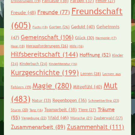
Fantasie
(36)
Farben
(37)
Fehler
(27)
Erinnerungen
(19)
Freundschaft
Freunde
(77)
Freude
(48)
(605)
Geheimnis
Geduld
(40)
Garten
(26)
Fuchs
(18)
Gemeinschaft
(106)
(47)
Glück
(30)
Harmonie
(17)
Herausforderungen
(26)
Hase
(18)
Hilfe
(16)
Hilfsbereitschaft
(144)
Hoffnung
(52)
Kinder
(24)
Kinderbuch
(24)
Kinderliteratur
(16)
Kurzgeschichte
(199)
Lernen
(28)
Lernen aus
Mut
Magie
(280)
Mitgefühl
(40)
Fehlern
(19)
(483)
Regenbogen
(36)
Natur
(33)
Schmetterling
(23)
Träume
Teamarbeit
(38)
Tiere
(27)
Sturm
(20)
Tanz
(16)
(55)
Wald
(46)
Zauberwald
(27)
Vergebung
(22)
Wünsche
(21)
Zusammenhalt
(111)
Zusammenarbeit
(89)