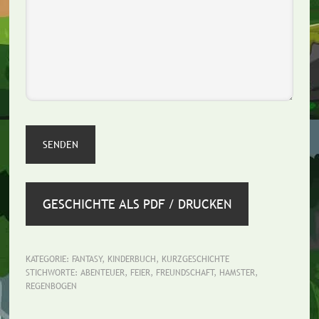
GESCHICHTE ALS PDF / DRUCKEN
KATEGORIE:
FANTASY
,
KINDERBUCH
,
KURZGESCHICHTE
STICHWORTE:
ABENTEUER
,
FEIER
,
FREUNDSCHAFT
,
HAMSTER
,
REGENBOGEN