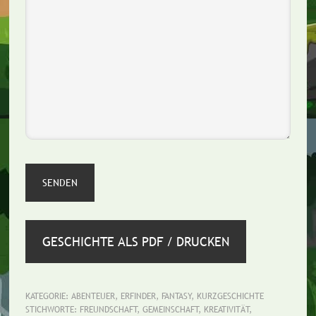
GESCHICHTE ALS PDF / DRUCKEN
KATEGORIE:
ABENTEUER
,
ERFINDER
,
FANTASY
,
KURZGESCHICHTE
STICHWORTE:
FREUNDSCHAFT
,
GEMEINSCHAFT
,
KREATIVITÄT
,