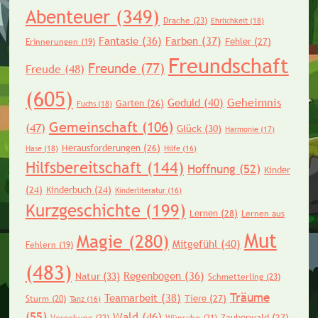
Abenteuer
(349)
Drache
(23)
Ehrlichkeit
(18)
Fantasie
(36)
Farben
(37)
Fehler
(27)
Erinnerungen
(19)
Freundschaft
Freunde
(77)
Freude
(48)
(605)
Geheimnis
Geduld
(40)
Garten
(26)
Fuchs
(18)
Gemeinschaft
(106)
(47)
Glück
(30)
Harmonie
(17)
Herausforderungen
(26)
Hase
(18)
Hilfe
(16)
Hilfsbereitschaft
(144)
Hoffnung
(52)
Kinder
(24)
Kinderbuch
(24)
Kinderliteratur
(16)
Kurzgeschichte
(199)
Lernen
(28)
Lernen aus
Mut
Magie
(280)
Mitgefühl
(40)
Fehlern
(19)
(483)
Regenbogen
(36)
Natur
(33)
Schmetterling
(23)
Träume
Teamarbeit
(38)
Tiere
(27)
Sturm
(20)
Tanz
(16)
(55)
Wald
(46)
Zauberwald
(27)