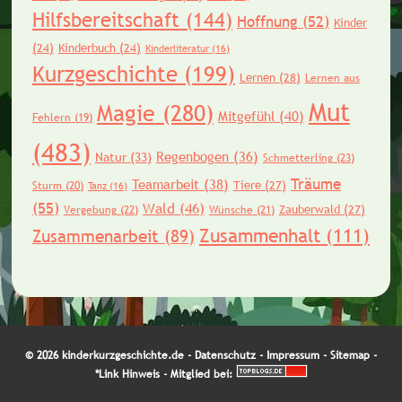
Hilfsbereitschaft
(144)
Hoffnung
(52)
Kinder
(24)
Kinderbuch
(24)
Kinderliteratur
(16)
Kurzgeschichte
(199)
Lernen
(28)
Lernen aus
Mut
Magie
(280)
Mitgefühl
(40)
Fehlern
(19)
(483)
Regenbogen
(36)
Natur
(33)
Schmetterling
(23)
Träume
Teamarbeit
(38)
Tiere
(27)
Sturm
(20)
Tanz
(16)
(55)
Wald
(46)
Zauberwald
(27)
Vergebung
(22)
Wünsche
(21)
Zusammenhalt
(111)
Zusammenarbeit
(89)
© 2026 kinderkurzgeschichte.de -
Datenschutz
-
Impressum
-
Sitemap
-
*Link Hinweis
- Mitglied bei: