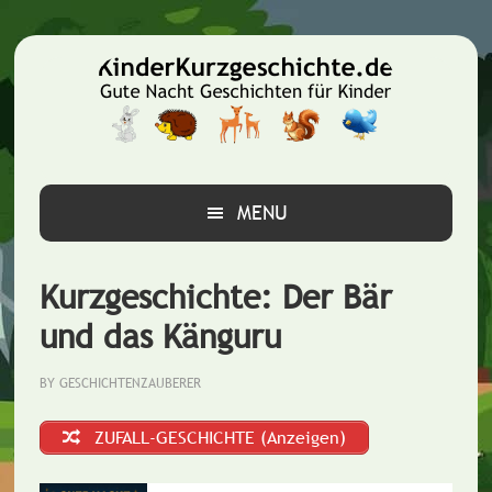
Zur
Zum
Zur
Hauptnavigation
Inhalt
Seitenspalte
springen
springen
springen
MENU
Kurzgeschichte: Der Bär
und das Känguru
BY
GESCHICHTENZAUBERER
ZUFALL-GESCHICHTE (Anzeigen)