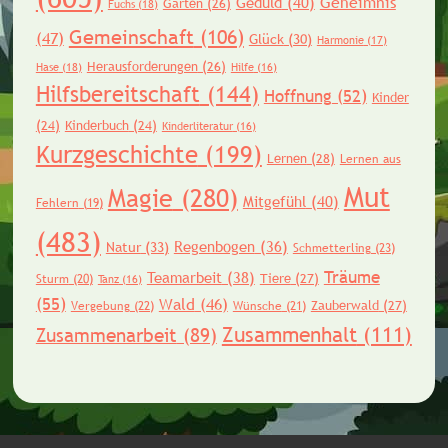
Geheimnis
Geduld
(40)
Garten
(26)
Fuchs
(18)
Gemeinschaft
(106)
(47)
Glück
(30)
Harmonie
(17)
Herausforderungen
(26)
Hase
(18)
Hilfe
(16)
Hilfsbereitschaft
(144)
Hoffnung
(52)
Kinder
(24)
Kinderbuch
(24)
Kinderliteratur
(16)
Kurzgeschichte
(199)
Lernen
(28)
Lernen aus
Mut
Magie
(280)
Mitgefühl
(40)
Fehlern
(19)
(483)
Regenbogen
(36)
Natur
(33)
Schmetterling
(23)
Träume
Teamarbeit
(38)
Tiere
(27)
Sturm
(20)
Tanz
(16)
(55)
Wald
(46)
Zauberwald
(27)
Vergebung
(22)
Wünsche
(21)
Zusammenhalt
(111)
Zusammenarbeit
(89)