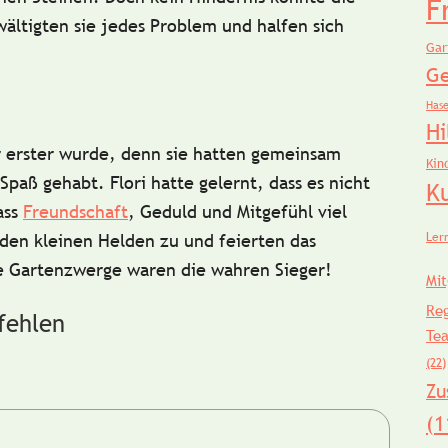
F
ltigten sie jedes Problem und halfen sich
Gar
Ge
Has
Hi
 erster wurde, denn sie hatten
gemeinsam
Kin
 Spaß gehabt.
Flori hatte gelernt, dass es nicht
K
ass
Freundschaft
, Geduld und Mitgefühl
viel
Ler
 den kleinen Helden zu und feierten das
e Gartenzwerge waren die wahren Sieger!
Mit
Re
fehlen
Te
(22)
Zu
(1