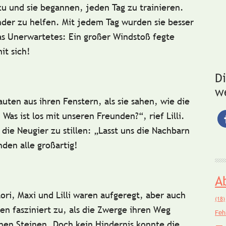
 zu und sie begannen, jeden Tag zu trainieren.
nder zu helfen.
Mit jedem Tag wurden sie besser
as Unerwartetes: Ein großer Windstoß fegte
it sich!
D
w
uten aus ihren Fenstern, als sie sahen, wie die
 Was ist los mit unseren Freunden?“,
rief Lilli.
 die Neugier zu stillen:
„Lasst uns die Nachbarn
den alle großartig!
A
lori, Maxi und Lilli waren aufgeregt, aber auch
(18)
n fasziniert zu, als die Zwerge ihren Weg
Feh
nen Steinen. Doch kein Hindernis konnte die