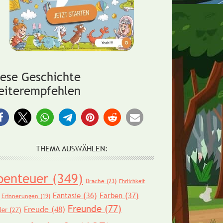
iese Geschichte
eiterempfehlen
THEMA AUSWÄHLEN:
benteuer
(349)
Drache
(23)
Ehrlichkeit
Fantasie
(36)
Farben
(37)
Erinnerungen
(19)
Freunde
(77)
Freude
(48)
ler
(27)