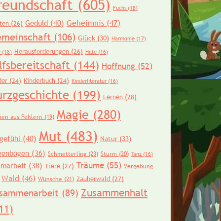
reundschaft
(605)
Fuchs
(18)
Geheimnis
(47)
Geduld
(40)
ten
(26)
meinschaft
(106)
Glück
(30)
Harmonie
(17)
Herausforderungen
(26)
e
(18)
Hilfe
(16)
lfsbereitschaft
(144)
Hoffnung
(52)
der
(24)
Kinderbuch
(24)
Kinderliteratur
(16)
urzgeschichte
(199)
Lernen
(28)
Magie
(280)
nen aus Fehlern
(19)
Mut
(483)
gefühl
(40)
Natur
(33)
genbogen
(36)
Schmetterling
(23)
Sturm
(20)
Tanz
(16)
Träume
(55)
amarbeit
(38)
Tiere
(27)
Vergebung
Wald
(46)
Zauberwald
(27)
Wünsche
(21)
Zusammenhalt
sammenarbeit
(89)
11)