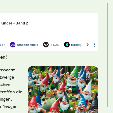
en!
 erwacht
nzwerge
ischen
treffen die
ungen.
ie Neugier