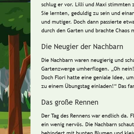
schlug er vor. Lilli und Maxi stimmten
Sie lernten, geduldig zu sein und eina
und mutiger. Doch dann passierte etw
durch den Garten und brachte Chaos m
Die Neugier der Nachbarn
Die
Nachbarn waren neugierig
und scha
Gartenzwerge umherflogen.
„Oh nein!
Doch Flori hatte eine geniale Idee, um
zu einem Übungstag einladen!“
Das fan
Das große Rennen
Der Tag des Rennens war endlich da.
F
ein wenig nervös.
Die Nachbarn schaute
behindert mit bunten Blumen und klei