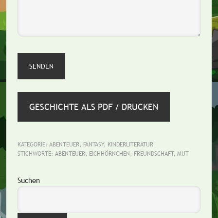
GESCHICHTE ALS PDF / DRUCKEN
KATEGORIE:
ABENTEUER
,
FANTASY
,
KINDERLITERATUR
STICHWORTE:
ABENTEUER
,
EICHHÖRNCHEN
,
FREUNDSCHAFT
,
MUT
Seitenspalte
Suchen