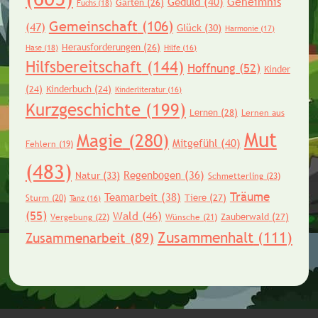
Geheimnis
Geduld
(40)
Garten
(26)
Fuchs
(18)
Gemeinschaft
(106)
(47)
Glück
(30)
Harmonie
(17)
Herausforderungen
(26)
Hase
(18)
Hilfe
(16)
Hilfsbereitschaft
(144)
Hoffnung
(52)
Kinder
(24)
Kinderbuch
(24)
Kinderliteratur
(16)
Kurzgeschichte
(199)
Lernen
(28)
Lernen aus
Mut
Magie
(280)
Mitgefühl
(40)
Fehlern
(19)
(483)
Regenbogen
(36)
Natur
(33)
Schmetterling
(23)
Träume
Teamarbeit
(38)
Tiere
(27)
Sturm
(20)
Tanz
(16)
(55)
Wald
(46)
Zauberwald
(27)
Vergebung
(22)
Wünsche
(21)
Zusammenhalt
(111)
Zusammenarbeit
(89)