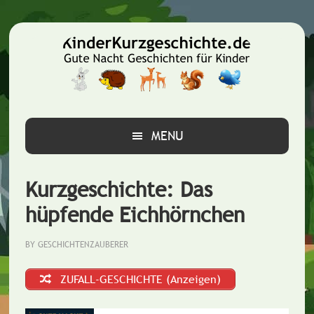
Zur
Zum
Zur
Hauptnavigation
Inhalt
Seitenspalte
springen
springen
springen
MENU
Kurzgeschichte: Das
hüpfende Eichhörnchen
BY
GESCHICHTENZAUBERER
ZUFALL-GESCHICHTE (Anzeigen)