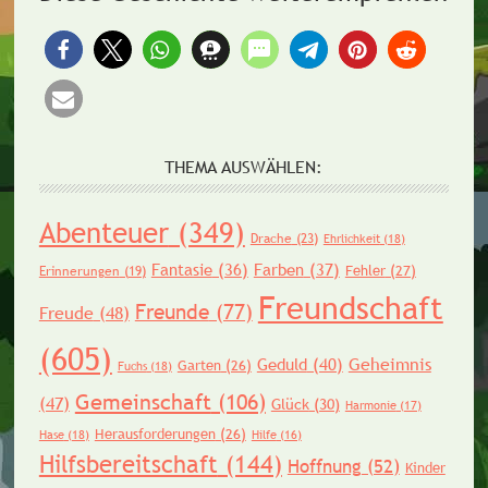
THEMA AUSWÄHLEN:
Abenteuer
(349)
Drache
(23)
Ehrlichkeit
(18)
Fantasie
(36)
Farben
(37)
Fehler
(27)
Erinnerungen
(19)
Freundschaft
Freunde
(77)
Freude
(48)
(605)
Geheimnis
Geduld
(40)
Garten
(26)
Fuchs
(18)
Gemeinschaft
(106)
(47)
Glück
(30)
Harmonie
(17)
Herausforderungen
(26)
Hase
(18)
Hilfe
(16)
Hilfsbereitschaft
(144)
Hoffnung
(52)
Kinder