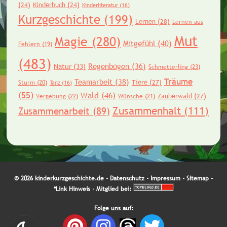
(24)
Kinderbuch
(24)
Kinderliteratur
(16)
Kurzgeschichte
(199)
Lernen
(28)
Lernen aus
Mut
Magie
(280)
Mitgefühl
(40)
Fehlern
(19)
(483)
Regenbogen
(36)
Natur
(33)
Schmetterling
(23)
Träume
Teamarbeit
(38)
Tiere
(27)
Sturm
(20)
Tanz
(16)
(55)
Wald
(46)
Zauberwald
(27)
Vergebung
(22)
Wünsche
(21)
Zusammenhalt
(111)
Zusammenarbeit
(89)
© 2026 kinderkurzgeschichte.de -
Datenschutz
-
Impressum
-
Sitemap
-
*Link Hinweis
- Mitglied bei:
Folge uns auf: