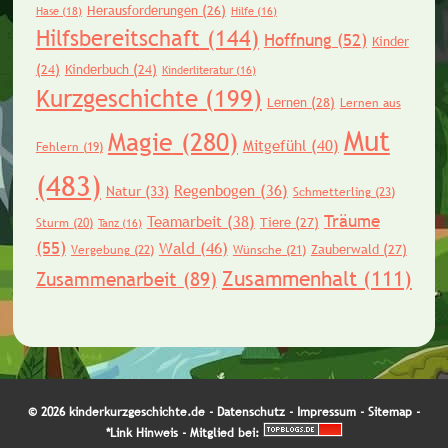
Herausforderungen
(26)
Hase
(18)
Hilfe
(16)
Hilfsbereitschaft
(144)
Hoffnung
(52)
Kinder
(24)
Kinderbuch
(24)
Kinderliteratur
(16)
Kurzgeschichte
(199)
Lernen
(28)
Lernen aus
Mut
Magie
(280)
Mitgefühl
(40)
Fehlern
(19)
(483)
Regenbogen
(36)
Natur
(33)
Schmetterling
(23)
Träume
Teamarbeit
(38)
Tiere
(27)
Sturm
(20)
Tanz
(16)
(55)
Wald
(46)
Zauberwald
(27)
Vergebung
(22)
Wünsche
(21)
Zusammenhalt
(111)
Zusammenarbeit
(89)
© 2026 kinderkurzgeschichte.de -
Datenschutz
-
Impressum
-
Sitemap
-
*Link Hinweis
- Mitglied bei: