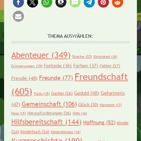
THEMA AUSWÄHLEN:
Abenteuer
(349)
Drache
(23)
Ehrlichkeit
(18)
Fantasie
(36)
Farben
(37)
Fehler
(27)
Erinnerungen
(19)
Freundschaft
Freunde
(77)
Freude
(48)
(605)
Geheimnis
Geduld
(40)
Garten
(26)
Fuchs
(18)
Gemeinschaft
(106)
(47)
Glück
(30)
Harmonie
(17)
Herausforderungen
(26)
Hase
(18)
Hilfe
(16)
Hilfsbereitschaft
(144)
Hoffnung
(52)
Kinder
(24)
Kinderbuch
(24)
Kinderliteratur
(16)
Kurzgeschichte
(199)