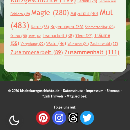
Lernen
(28)
Lernen aus
Mut
Magie
(280)
Mitgefühl
(40)
Fehlern
(19)
(483)
Regenbogen
(36)
Natur
(33)
Schmetterling
(23)
Träume
Teamarbeit
(38)
Tiere
(27)
Sturm
(20)
Tanz
(16)
(55)
Wald
(46)
Zauberwald
(27)
Vergebung
(22)
Wünsche
(21)
Zusammenhalt
(111)
Zusammenarbeit
(89)
© 2026 kinderkurzgeschichte.de -
Datenschutz
-
Impressum
-
Sitemap
-
*Link Hinweis
- Mitglied bei:
Folge uns auf: