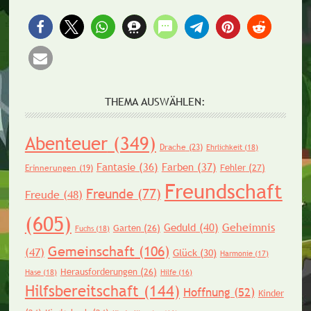
THEMA AUSWÄHLEN:
Abenteuer
(349)
Drache
(23)
Ehrlichkeit
(18)
Fantasie
(36)
Farben
(37)
Fehler
(27)
Erinnerungen
(19)
Freundschaft
Freunde
(77)
Freude
(48)
(605)
Geheimnis
Geduld
(40)
Garten
(26)
Fuchs
(18)
Gemeinschaft
(106)
(47)
Glück
(30)
Harmonie
(17)
Herausforderungen
(26)
Hase
(18)
Hilfe
(16)
Hilfsbereitschaft
(144)
Hoffnung
(52)
Kinder