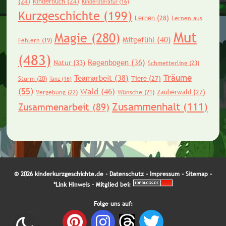
(24)
Kinderbuch
(24)
Kinderliteratur
(16)
Kurzgeschichte
(199)
Lernen
(28)
Lernen aus
Mut
Magie
(280)
Mitgefühl
(40)
Fehlern
(19)
(483)
Regenbogen
(36)
Natur
(33)
Schmetterling
(23)
Träume
Teamarbeit
(38)
Tiere
(27)
Sturm
(20)
Tanz
(16)
(55)
Wald
(46)
Zauberwald
(27)
Vergebung
(22)
Wünsche
(21)
Zusammenhalt
(111)
Zusammenarbeit
(89)
© 2026 kinderkurzgeschichte.de -
Datenschutz
-
Impressum
-
Sitemap
-
*Link Hinweis
- Mitglied bei:
Folge uns auf: