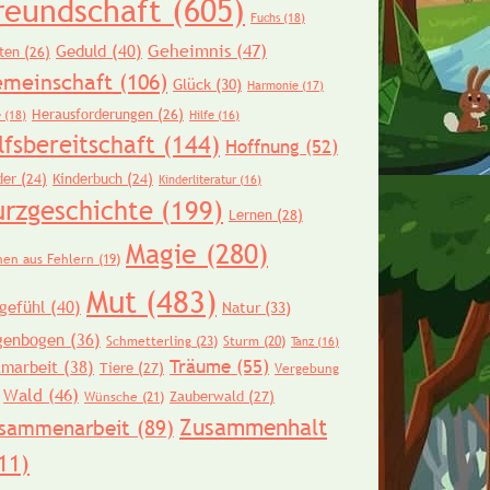
reundschaft
(605)
Fuchs
(18)
Geheimnis
(47)
Geduld
(40)
ten
(26)
meinschaft
(106)
Glück
(30)
Harmonie
(17)
Herausforderungen
(26)
e
(18)
Hilfe
(16)
lfsbereitschaft
(144)
Hoffnung
(52)
der
(24)
Kinderbuch
(24)
Kinderliteratur
(16)
urzgeschichte
(199)
Lernen
(28)
Magie
(280)
nen aus Fehlern
(19)
Mut
(483)
gefühl
(40)
Natur
(33)
genbogen
(36)
Schmetterling
(23)
Sturm
(20)
Tanz
(16)
Träume
(55)
amarbeit
(38)
Tiere
(27)
Vergebung
Wald
(46)
Zauberwald
(27)
Wünsche
(21)
Zusammenhalt
sammenarbeit
(89)
11)