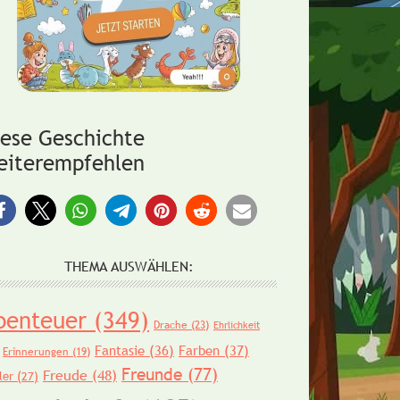
iese Geschichte
eiterempfehlen
THEMA AUSWÄHLEN:
benteuer
(349)
Drache
(23)
Ehrlichkeit
Fantasie
(36)
Farben
(37)
Erinnerungen
(19)
Freunde
(77)
Freude
(48)
ler
(27)