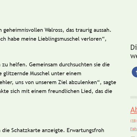
m geheimnisvollen
Walross
, das traurig aussah.
 „Ich habe meine Lieblingsmuschel verloren“,
D
w
n zu helfen. Gemeinsam durchsuchten sie die
e glitzernde Muschel unter einem
ehler, uns von unserem Ziel abzulenken“, sagte
ankte sich mit einem
freundlichen Lied
, das die
A
(18)
Feh
n die Schatzkarte anzeigte. Erwartungsfroh