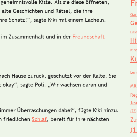
F
eheimnisvolle Kiste. Als sie diese öffneten,
n
alte Geschichten und Rätsel
, die ihre
Gar
hre Schatz!“, sagte Kiki mit einem Lächeln.
Ge
Has
e im
Zusammenhalt und in der
Freundschaft
Hi
Kin
K
Ler
nach Hause zurück, geschützt vor der Kälte. Sie
t okay“, sagte Poli. „Wir wachsen daran und
Mit
Re
Te
immer Überraschungen dabei“, fügte Kiki hinzu.
(22)
en
friedlichen
Schlaf
, bereit für ihre nächsten
Zu
(1