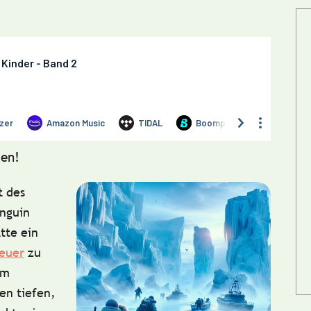
en!
t des
inguin
tte ein
euer
zu
em
en tiefen,