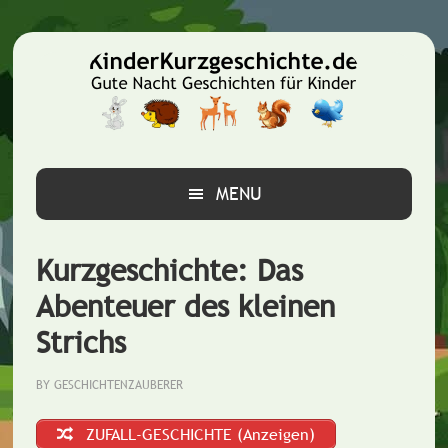
Zur
Zum
Zur
Hauptnavigation
Inhalt
Seitenspalte
springen
springen
springen
MENU
Kurzgeschichte: Das
Abenteuer des kleinen
Strichs
BY
GESCHICHTENZAUBERER
ZUFALL-GESCHICHTE (Anzeigen)