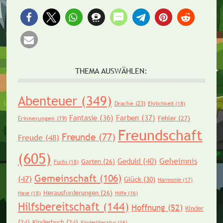
THEMA AUSWÄHLEN:
Abenteuer
(349)
Drache
(23)
Ehrlichkeit
(18)
Fantasie
(36)
Farben
(37)
Fehler
(27)
Erinnerungen
(19)
Freundschaft
Freunde
(77)
Freude
(48)
(605)
Geheimnis
Geduld
(40)
Garten
(26)
Fuchs
(18)
Gemeinschaft
(106)
(47)
Glück
(30)
Harmonie
(17)
Herausforderungen
(26)
Hase
(18)
Hilfe
(16)
Hilfsbereitschaft
(144)
Hoffnung
(52)
Kinder
(24)
Kinderbuch
(24)
Kinderliteratur
(16)