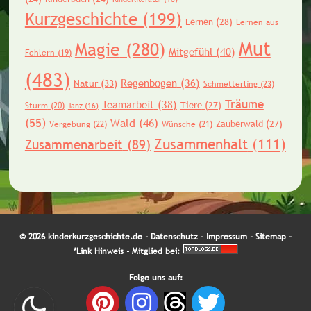
Kurzgeschichte
(199)
Lernen
(28)
Lernen aus
Mut
Magie
(280)
Mitgefühl
(40)
Fehlern
(19)
(483)
Regenbogen
(36)
Natur
(33)
Schmetterling
(23)
Träume
Teamarbeit
(38)
Tiere
(27)
Sturm
(20)
Tanz
(16)
(55)
Wald
(46)
Zauberwald
(27)
Vergebung
(22)
Wünsche
(21)
Zusammenhalt
(111)
Zusammenarbeit
(89)
© 2026 kinderkurzgeschichte.de -
Datenschutz
-
Impressum
-
Sitemap
-
*Link Hinweis
- Mitglied bei:
Folge uns auf: